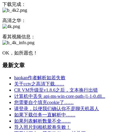
下载完成：
高清之华：
看其视频信息：
OK，如所愿也！
最新文章
haokan作者解析如若失败
关于cctv之高清下载……
CR VM升级至v1.8.6之后，文本换行出错
计算机中丢失 api-ms-win-core-path-|1-1-0.dll...
您需要自个填充cookie了……
请登录，以便我们确认你不是聊天机器人
如果下载任务一直解析中……
如果列表解析数量不全……
导入照片到相机胶卷失败！