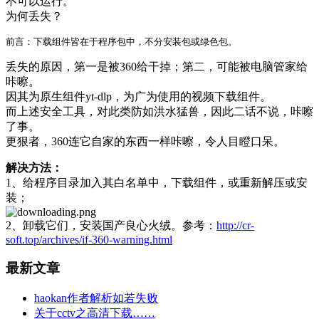
不可以运行。
为何丢失？
丢失的原因，第一是被360给干掉；第二，可能被电脑管家给
咔嚓。
因其为原生组件yt-dlp，为广为使用的视频下载组件。
而上述安全工具，对此类防如洪水猛兽，因此二话不说，咔嚓
了事。
更狠者，360连它自家的东西一样咔嚓，令人目瞪口呆。
解决方法：
1、给程序目录加入其白名单中，下载组件，或重新解压或安
装；
2、卸载它们，安装国产良心火绒。参考：
http://cr-
soft.top/archives/if-360-warning.html
最新文章
haokan作者解析如若失败
关于cctv之高清下载……