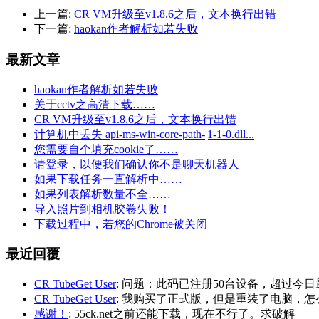
上一篇:
CR VM升级至v1.8.6之后，文本换行出错
下一篇:
haokan作者解析如若失败
最新文章
haokan作者解析如若失败
关于cctv之高清下载……
CR VM升级至v1.8.6之后，文本换行出错
计算机中丢失 api-ms-win-core-path-|1-1-0.dll...
您需要自个填充cookie了……
请登录，以便我们确认你不是聊天机器人
如果下载任务一直解析中……
如果列表解析数量不全……
导入照片到相机胶卷失败！
下载过程中，若您的Chrome被关闭
最近回覆
CR TubeGet User
: 问题：此码已注册50台设备，超过今日
CR TubeGet User
: 我购买了正式版，但是重装了电脑，
感谢！
: 55ck.net之前还能下载，现在不行了。求破解