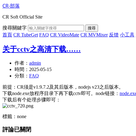
CR-部落
CR Soft Official Site
搜尋關鍵字
搜尋
首頁
CR TubeGet
FAQ
CR VideoMate
CR MVMixer
反馈
小工具
关于cctv之高清下载……
作者：
admin
時間：
2025-05-15
分類：
FAQ
前提：CR须是v1.9.7.2及其后版本，nodejs v23之后版本。
下载node.exe放程序目录下再下载cctv即可。node链接：
node.ex
下载后有个处理步骤即可：
標籤：none
評論已關閉