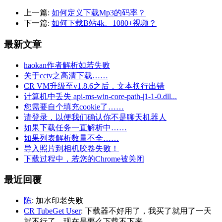
上一篇:
如何定义下载Mp3的码率？
下一篇:
如何下载B站4k、1080+视频？
最新文章
haokan作者解析如若失败
关于cctv之高清下载……
CR VM升级至v1.8.6之后，文本换行出错
计算机中丢失 api-ms-win-core-path-|1-1-0.dll...
您需要自个填充cookie了……
请登录，以便我们确认你不是聊天机器人
如果下载任务一直解析中……
如果列表解析数量不全……
导入照片到相机胶卷失败！
下载过程中，若您的Chrome被关闭
最近回覆
陈
: 加水印老失败
CR TubeGet User
: 下载器不好用了，我买了就用了一天
就不行了，现在是要么下载不下来，...