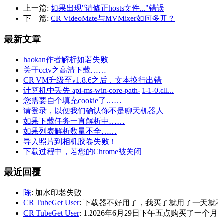
上一篇:
如果出现"请修正hosts文件..."错误
下一篇:
CR VideoMate与MVMixer如何多开？
最新文章
haokan作者解析如若失败
关于cctv之高清下载……
CR VM升级至v1.8.6之后，文本换行出错
计算机中丢失 api-ms-win-core-path-|1-1-0.dll...
您需要自个填充cookie了……
请登录，以便我们确认你不是聊天机器人
如果下载任务一直解析中……
如果列表解析数量不全……
导入照片到相机胶卷失败！
下载过程中，若您的Chrome被关闭
最近回覆
陈
: 加水印老失败
CR TubeGet User
: 下载器不好用了，我买了就用了一天就
CR TubeGet User
: 1.2026年6月29日下午五点购买了一个