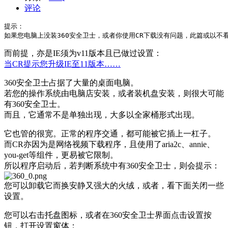
评论
提示：

而前提，亦是IE须为v11版本且已做过设置：
当CR提示您升级IE至11版本……
360安全卫士占据了大量的桌面电脑。
若您的操作系统由电脑店安装，或者装机盘安装，则很大可能
有360安全卫士。
而且，它通常不是单独出现，大多以全家桶形式出现。
它也管的很宽。正常的程序交通，都可能被它插上一杠子。
而CR亦因为是网络视频下载程序，且使用了aria2c、annie、
you-get等组件，更易被它限制。
所以程序启动后，若判断系统中有360安全卫士，则会提示：
您可以卸载它而换安静又强大的火绒，或者，看下面关闭一些
设置。
您可以右击托盘图标，或者在360安全卫士界面点击设置按
钮，打开设置窗体：