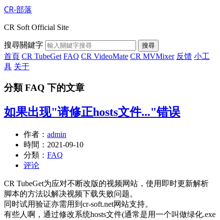
CR-部落
CR Soft Official Site
搜尋關鍵字
搜尋
首頁
CR TubeGet
FAQ
CR VideoMate
CR MVMixer
反馈
小工
具
关于
分類 FAQ 下的文章
如果出现"请修正hosts文件..."错误
作者：
admin
時間：
2021-09-10
分類：
FAQ
评论
CR TubeGet为应对不断改版的视频网站，使用即时更新解析
脚本的方法以解决视频下载失败问题。
同时试用验证亦需用到cr-soft.net网站支持。
有些人啊，通过修改系统hosts文件(通常是用一个叫做绿化.exe