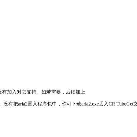
此没有加入对它支持。如若需要，后续加上
有把aria2置入程序包中，你可下载aria2.exe丢入CR TubeGet文