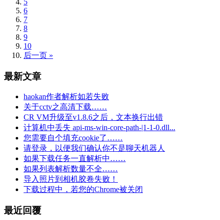
5
6
7
8
9
10
后一页 »
最新文章
haokan作者解析如若失败
关于cctv之高清下载……
CR VM升级至v1.8.6之后，文本换行出错
计算机中丢失 api-ms-win-core-path-|1-1-0.dll...
您需要自个填充cookie了……
请登录，以便我们确认你不是聊天机器人
如果下载任务一直解析中……
如果列表解析数量不全……
导入照片到相机胶卷失败！
下载过程中，若您的Chrome被关闭
最近回覆