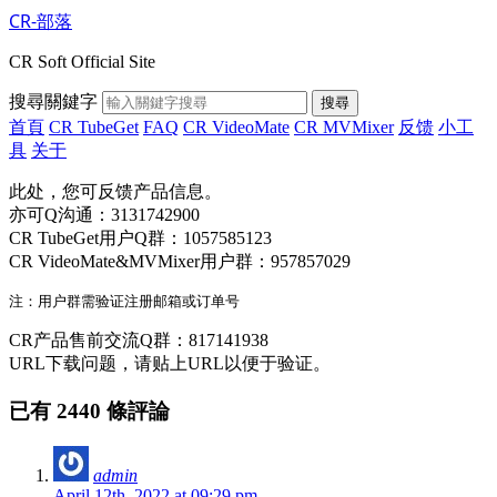
CR-部落
CR Soft Official Site
搜尋關鍵字
搜尋
首頁
CR TubeGet
FAQ
CR VideoMate
CR MVMixer
反馈
小工
具
关于
此处，您可反馈产品信息。
亦可Q沟通：3131742900
CR TubeGet用户Q群：1057585123
CR VideoMate&MVMixer用户群：957857029
CR产品售前交流Q群：817141938
URL下载问题，请贴上URL以便于验证。
已有 2440 條評論
admin
April 12th, 2022 at 09:29 pm