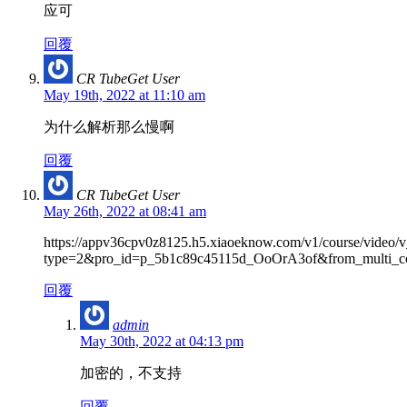
应可
回覆
CR TubeGet User
May 19th, 2022 at 11:10 am
为什么解析那么慢啊
回覆
CR TubeGet User
May 26th, 2022 at 08:41 am
https://appv36cpv0z8125.h5.xiaoeknow.com/v1/course/video
type=2&pro_id=p_5b1c89c45115d_OoOrA3of&from_multi_c
回覆
admin
May 30th, 2022 at 04:13 pm
加密的，不支持
回覆