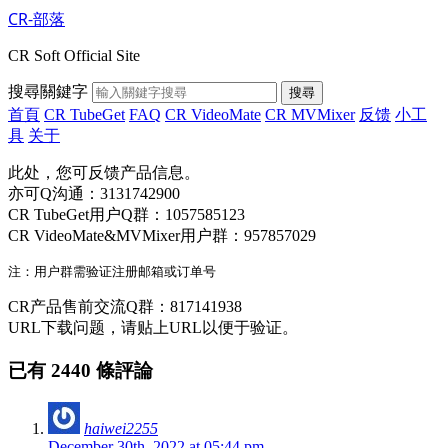
CR-部落
CR Soft Official Site
搜尋關鍵字
搜尋
首頁
CR TubeGet
FAQ
CR VideoMate
CR MVMixer
反馈
小工
具
关于
此处，您可反馈产品信息。
亦可Q沟通：3131742900
CR TubeGet用户Q群：1057585123
CR VideoMate&MVMixer用户群：957857029
CR产品售前交流Q群：817141938
URL下载问题，请贴上URL以便于验证。
已有 2440 條評論
haiwei2255
December 30th, 2022 at 05:44 pm