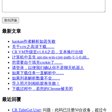
送出評論
最新文章
haokan作者解析如若失败
关于cctv之高清下载……
CR VM升级至v1.8.6之后，文本换行出错
计算机中丢失 api-ms-win-core-path-|1-1-0.dll...
您需要自个填充cookie了……
请登录，以便我们确认你不是聊天机器人
如果下载任务一直解析中……
如果列表解析数量不全……
导入照片到相机胶卷失败！
下载过程中，若您的Chrome被关闭
最近回覆
CR TubeGet User
: 问题：此码已注册50台设备，超过今