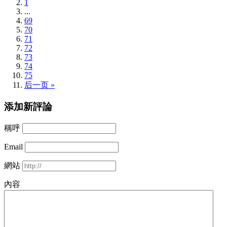
1
...
69
70
71
72
73
74
75
后一页 »
添加新評論
稱呼
Email
網站
內容