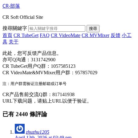
CR-部落
CR Soft Official Site
搜尋關鍵字
搜尋
首頁
CR TubeGet
FAQ
CR VideoMate
CR MVMixer
反馈
小工
具
关于
此处，您可反馈产品信息。
亦可Q沟通：3131742900
CR TubeGet用户Q群：1057585123
CR VideoMate&MVMixer用户群：957857029
CR产品售前交流Q群：817141938
URL下载问题，请贴上URL以便于验证。
已有 2440 條評論
zhuzhu1205
April 13th, 2026 at 03:49 pm