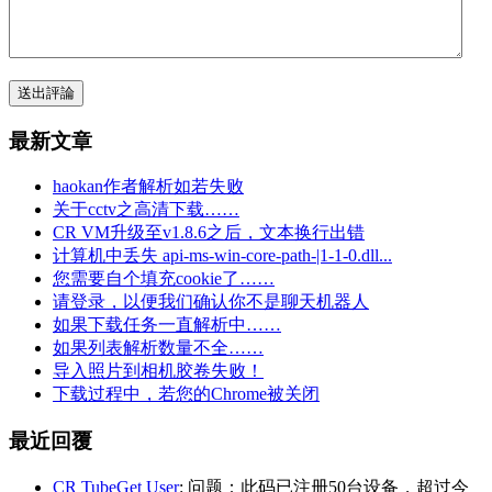
送出評論
最新文章
haokan作者解析如若失败
关于cctv之高清下载……
CR VM升级至v1.8.6之后，文本换行出错
计算机中丢失 api-ms-win-core-path-|1-1-0.dll...
您需要自个填充cookie了……
请登录，以便我们确认你不是聊天机器人
如果下载任务一直解析中……
如果列表解析数量不全……
导入照片到相机胶卷失败！
下载过程中，若您的Chrome被关闭
最近回覆
CR TubeGet User
: 问题：此码已注册50台设备，超过今